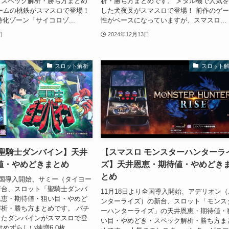
・スペック解析・勝ち方まとめ
析・勝ち方まとめです。 メダル機で人気
ームの桃鉄がスマスロで登場！
した犬夜叉がスマスロで登場！ 前作のゲ
特化ゾーン「サイコロゾ...
性がベースになっていますが、スマスロ...
日
2024年12月13日
スロット解析
スロット
 聖騎士ダンバイン】天井
【スマスロ モンスターハンターラ
値・やめどきまとめ
ズ】天井恩恵・期待値・やめどき
とめ
全国導入開始、サミー（タイヨー
新台、スロット「聖騎士ダンバ
11月18日より全国導入開始、アデリオン（
恩恵・期待値・狙い目・やめど
ンターライズ）の新台、スロット「モンス
析・勝ち方まとめです。 パチ
ーハンターライズ」の天井恩恵・期待値・
ったダンバインがスマスロで登
い目・やめどき・スペック解析・勝ち方ま
めずらしい純増6.0枚...