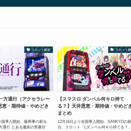
スロット解析
スロット
 一方通行（アクセラレー
【スマスロ ダンベル何キロ持て
恩恵・期待値・やめどき
る？】天井恩恵・期待値・やめど
まとめ
り全国導入開始、藤商事の新台、
12月16日より全国導入開始、SANKYOの
方通行 とある魔術の禁書目
台、スロット「Lダンベル何キロ持てる？