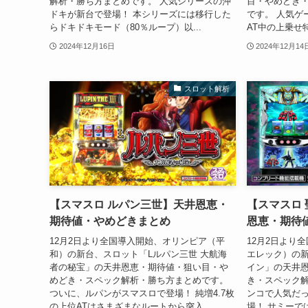
解析・勝ち方まとめです。 人気シリーズの沖
目・やめどき
ドキが新台で登場！ 本シリーズには移行した
です。 人気ゲ
らドキドキモード（80％ループ）以...
AT中の上乗せ
2024年12月16日
2024年12月14
スロット解析
【スマスロ ルパン三世】天井恩恵・
【スマスロ
期待値・やめどきまとめ
恩恵・期待
12月2日より全国導入開始、オリンピア（平
12月2日より
和）の新台、スロット「Lルパン三世 大航海
エレック）の
者の秘宝」の天井恩恵・期待値・狙い目・や
イン」の天井
めどき・スペック解析・勝ち方まとめです。
き・スペック解
ついに、ルパンがスマスロで登場！ 純増4.7枚
ンコで人気だ
の上位ATはさまざまなルートから突入...
場！ サミーでは