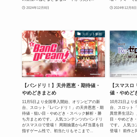
2024年12月8日
2024年12月8日
スロット解析
【バンドリ！】天井恩恵・期待値・
【スマスロ
やめどきまとめ
値・やめど
11月5日より全国導入開始、オリンピアの新
10月21日よ
台、スロット「Lバンドリ！」の天井恩恵・期
台、スロット「
待値・狙い目・やめどき・スペック解析・勝
異世界生活2）
ち方まとめです。 人気コンテンツのバンドリ
目・やめどき
がスマスロで登場！ 周期抽選からAT当選を目
です。 人気コ
指すゲーム性で、初当たりもそこまで...
登場！ 前作と同様