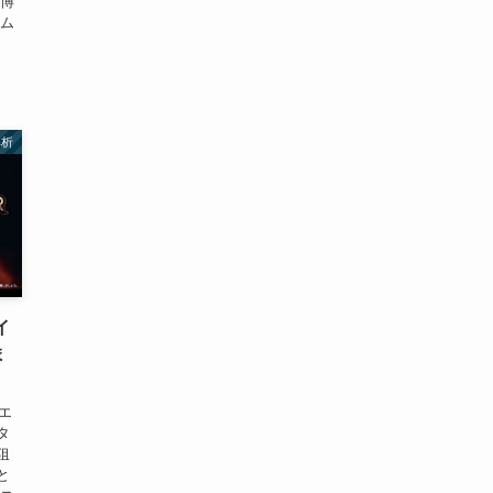
を博
ーム
解析
イ
ま
エ
タ
狙
と